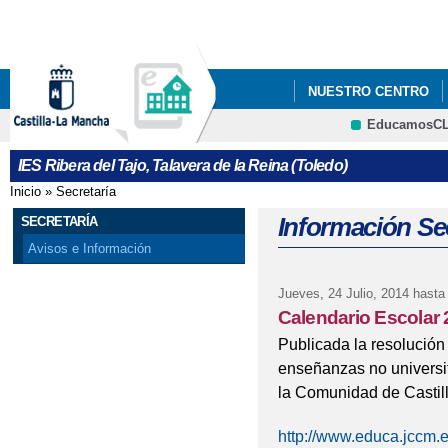
Pa
co
pri
NUESTRO CENTRO
EducamosC
CRFP
IES Ribera del Tajo, Talavera de la Reina (Toledo)
Inicio
»
Secretaría
Se encuentra usted aquí
Información Sec
SECRETARÍA
Avisos e Información
Jueves, 24 Julio, 2014
hasta
Calendario Escolar
Publicada la resolución
enseñanzas no universi
la Comunidad de Castil
http://www.educa.jccm.e